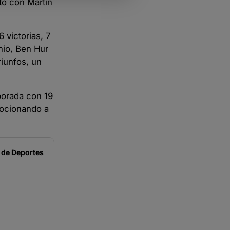
tó con Martín
 victorias, 7
nio, Ben Hur
riunfos, un
porada con 19
mocionando a
 de
Deportes