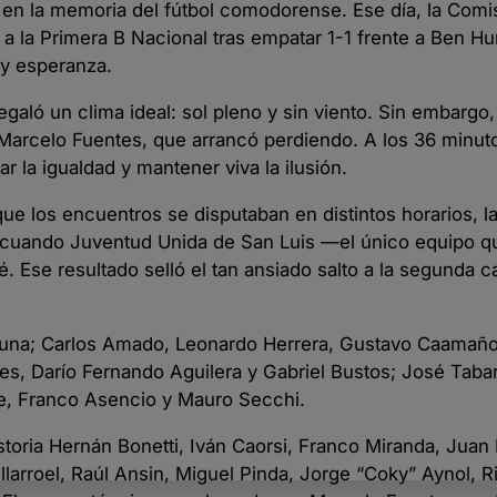
en la memoria del fútbol comodorense. Ese día, la Comi
 a la Primera B Nacional tras empatar 1-1 frente a Ben Hu
 y esperanza.
egaló un clima ideal: sol pleno y sin viento. Sin embargo, 
 Marcelo Fuentes, que arrancó perdiendo. A los 36 minut
 la igualdad y mantener viva la ilusión.
que los encuentros se disputaban en distintos horarios, l
, cuando Juventud Unida de San Luis —el único equipo q
 Ese resultado selló el tan ansiado salto a la segunda ca
o Luna; Carlos Amado, Leonardo Herrera, Gustavo Caama
es, Darío Fernando Aguilera y Gabriel Bustos; José Taba
e, Franco Asencio y Mauro Secchi.
storia Hernán Bonetti, Iván Caorsi, Franco Miranda, Juan
llarroel, Raúl Ansin, Miguel Pinda, Jorge “Coky” Aynol, R