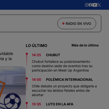
RADIO EN VIVO
LO ÚLTIMO
Más de lo último
vidable
14:25
CHUBUT
a y la
Chubut fortalece su posicionamiento
como destino sede de eventos tras su
participación en Meet Up Argentina
14:00
POLÈMICA INTERNACIONAL
Chile debate un proyecto que obligaría a
escuchar los latidos fetales antes de
abortar
13:35
LUTO EN LA AFA