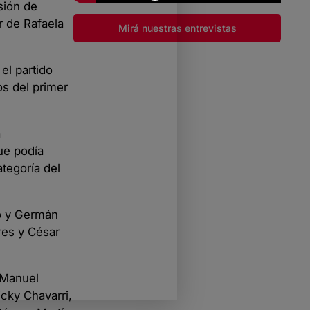
sión de
r de Rafaela
Mirá nuestras entrevistas
el partido
os del primer
a
ue podía
tegoría del
ño y Germán
res y César
 Manuel
icky Chavarri,