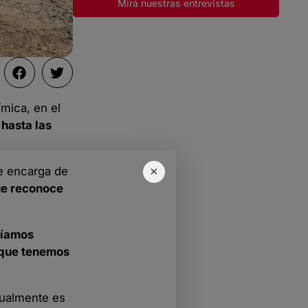
Mirá nuestras entrevistas
ímica, en el
hasta las
×
se encarga de
que reconoce
íamos
rque tenemos
ctualmente es