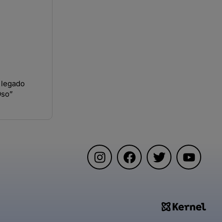
l legado
Oso”