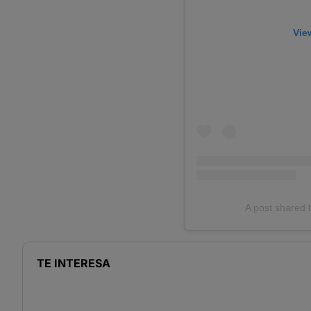
Vie
A post shared b
TE INTERESA