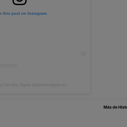
w this post on Instagram
y Del Mar Digital (@delmardigital.cr)
Más de
Hist