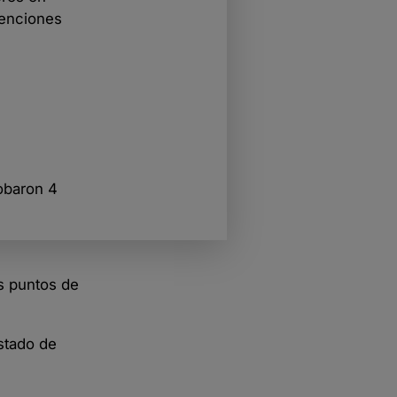
tenciones
obaron 4
s puntos de
stado de