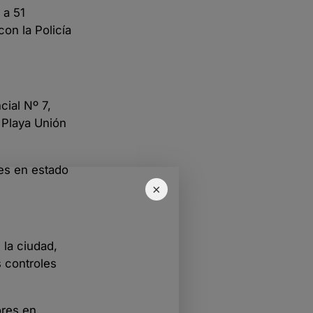
 a 51
on la Policía
cial Nº 7,
 Playa Unión
res en estado
×
 la ciudad,
 controles
ores en