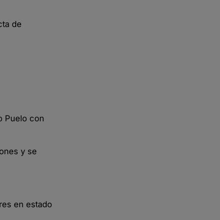
cta de
go Puelo con
iones y se
ores en estado