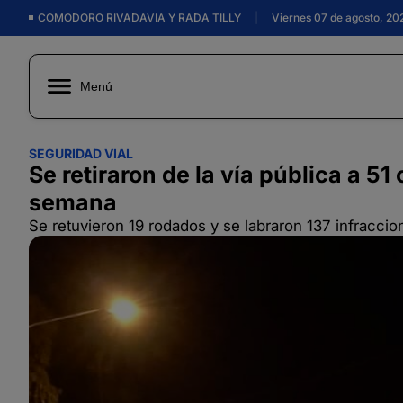
COMODORO RIVADAVIA Y RADA TILLY
|
Viernes 07 de agosto, 20
Menú
SEGURIDAD VIAL
Se retiraron de la vía pública a 5
semana
Se retuvieron 19 rodados y se labraron 137 infraccio