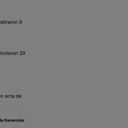
labraron 9
trolaron 29
un acta de
de
Generales